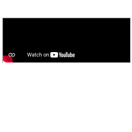
Contactez
SOS Déboucheur
via notre site ou par téléphone. Nous
fournissons un devis gratuit et personnalisé pour votre
vidange de
fosse septique
ou
débouchage
.