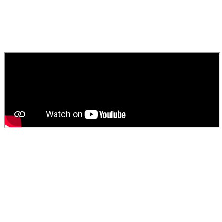
rapide pour égouts, canaux et toilettes.
010
Comment obtenir un devis pour une vidange de fosse
septique ?
Contactez
SOS Déboucheur
via notre site ou par téléphone. Nous
fournissons un devis gratuit et personnalisé pour votre
vidange de
fosse septique
ou
débouchage
.