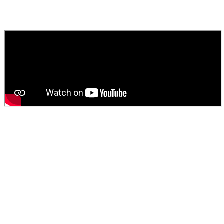
Contactez
SOS Déboucheur
via notre site ou par téléphone. Nous
fournissons un devis gratuit et personnalisé pour votre
vidange de
fosse septique
ou
débouchage
.