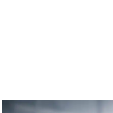
Rachel Hudson
Débouchage de toilettes
5
“Je suis ravie du service offert par SOS Déboucheur. Ils ont résolu
mon problème de gouttière bouchée rapidement et de manière
efficace.”
Anne Moreau
Débouchage de gouttière