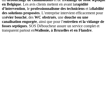
en Belgique
. Les avis clients mettent en avant la
rapidité
d’intervention
, le
professionnalisme des techniciens
et la
fiabilité
des solutions proposées
. L’entreprise intervient efficacement pour
un
évier bouché
, des
WC obstrués
, une
douche ou une
canalisation engorgée
, ainsi que pour l’
entretien et la vidange de
fosses septiques
. SOS Déboucheur assure un service complet et
transparent partout en
Wallonie, à Bruxelles et en Flandre
.
01
Quels services propose SOS Déboucheur à Tourinnes-la-
Grosse ?
SOS Déboucheur
offre des solutions de débouchage à Tourinnes-
la-Grosse pour égouts, canalisations, toilettes, ainsi que la vidange
de fosse septique. Nos interventions sont rapides, professionnelles et
adaptées à vos besoins.
02
Comment se déroule une intervention de débouchage à
Tourinnes-la-Grosse ?
Nos experts en débouchage évaluent la situation, utilisent des outils
spécialisés comme des caméras d’inspection et des jets haute