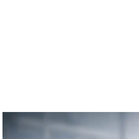
Débouchage de toilettes
5
“Je suis ravie du service offert par SOS Déboucheur. Ils ont résolu
mon problème de gouttière bouchée rapidement et de manière
efficace.”
Anne Moreau
Débouchage de gouttière