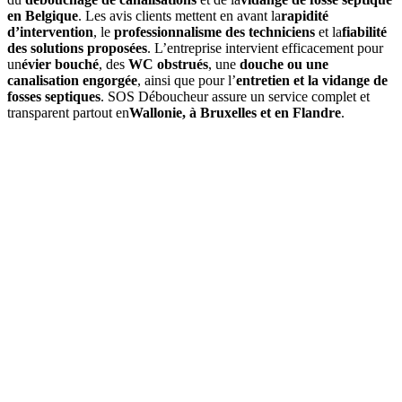
en Belgique
. Les avis clients mettent en avant la
rapidité
d’intervention
, le
professionnalisme des techniciens
et la
fiabilité
des solutions proposées
. L’entreprise intervient efficacement pour
un
évier bouché
, des
WC obstrués
, une
douche ou une
canalisation engorgée
, ainsi que pour l’
entretien et la vidange de
fosses septiques
. SOS Déboucheur assure un service complet et
transparent partout en
Wallonie, à Bruxelles et en Flandre
.
01
Quels services propose SOS Déboucheur à Villers-Notre-
Dame ?
SOS Déboucheur
offre des solutions de débouchage à Villers-
Notre-Dame pour égouts, canalisations, toilettes, ainsi que la
vidange de fosse septique. Nos interventions sont rapides,
professionnelles et adaptées à vos besoins.
02
Comment se déroule une intervention de débouchage à Villers-
Notre-Dame ?
Nos experts en débouchage évaluent la situation, utilisent des outils
spécialisés comme des caméras d’inspection et des jets haute