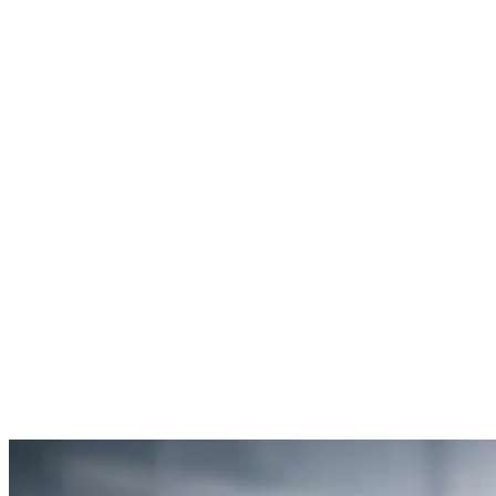
Rachel Hudson
Débouchage de toilettes
5
“Je suis ravie du service offert par SOS Déboucheur. Ils ont résolu
mon problème de gouttière bouchée rapidement et de manière
efficace.”
Anne Moreau
Débouchage de gouttière