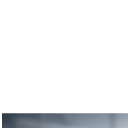
Rachel Hudson
Débouchage de toilettes
5
“Je suis ravie du service offert par SOS Déboucheur. Ils ont résolu
mon problème de gouttière bouchée rapidement et de manière
efficace.”
Anne Moreau
Débouchage de gouttière