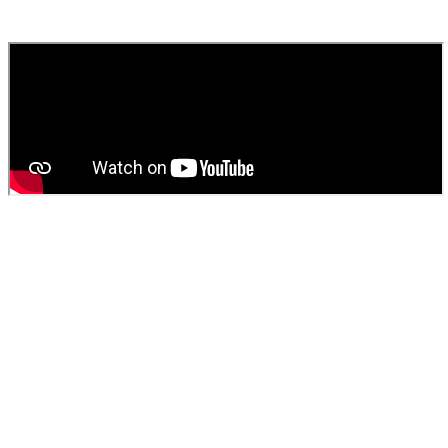
fournissons un devis gratuit et personnalisé pour votre
vidange de
fosse septique
ou
débouchage
.