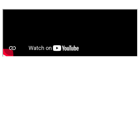
fournissons un devis gratuit et personnalisé pour votre
vidange de
fosse septique
ou
débouchage
.