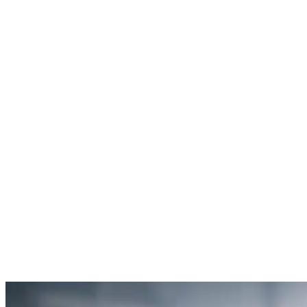
Rachel Hudson
Débouchage de toilettes
5
“Je suis ravie du service offert par SOS Déboucheur. Ils ont résolu
mon problème de gouttière bouchée rapidement et de manière
efficace.”
Anne Moreau
Débouchage de gouttière