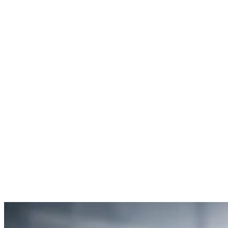
Rachel Hudson
Débouchage de toilettes
5
“Je suis ravie du service offert par SOS Déboucheur. Ils ont résolu
mon problème de gouttière bouchée rapidement et de manière
efficace.”
Anne Moreau
Débouchage de gouttière