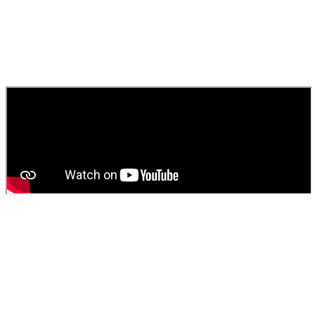
et immédiatement pour les urgences. Nous assurons un service
rapide pour égouts, canaux et toilettes.
010
Comment obtenir un devis pour une vidange de fosse
septique ?
Contactez
SOS Déboucheur
via notre site ou par téléphone. Nous
fournissons un devis gratuit et personnalisé pour votre
vidange de
fosse septique
ou
débouchage
.